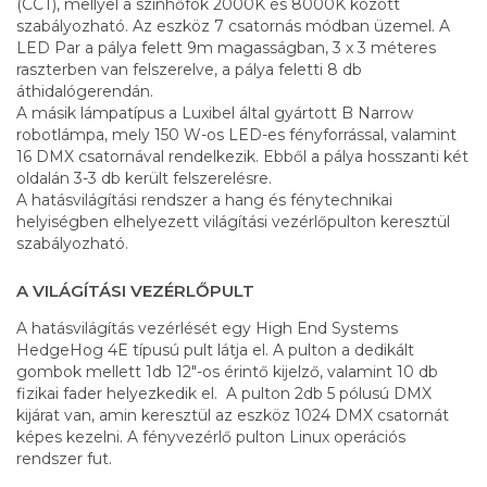
(CCT), mellyel a színhőfok 2000K és 8000K között
szabályozható. Az eszköz 7 csatornás módban üzemel. A
LED Par a pálya felett 9m magasságban, 3 x 3 méteres
raszterben van felszerelve, a pálya feletti 8 db
áthidalógerendán.
A másik lámpatípus a Luxibel által gyártott B Narrow
robotlámpa, mely 150 W-os LED-es fényforrással, valamint
16 DMX csatornával rendelkezik. Ebből a pálya hosszanti két
oldalán 3-3 db került felszerelésre.
A hatásvilágítási rendszer a hang és fénytechnikai
helyiségben elhelyezett világítási vezérlőpulton keresztül
szabályozható.
A VILÁGÍTÁSI VEZÉRLŐPULT
A hatásvilágítás vezérlését egy High End Systems
HedgeHog 4E típusú pult látja el. A pulton a dedikált
gombok mellett 1db 12"-os érintő kijelző, valamint 10 db
fizikai fader helyezkedik el. A pulton 2db 5 pólusú DMX
kijárat van, amin keresztül az eszköz 1024 DMX csatornát
képes kezelni. A fényvezérlő pulton Linux operációs
rendszer fut.