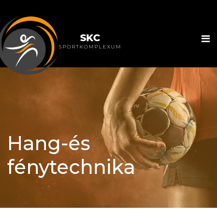
SKC
SPORTKOMPLEXUM
Hang-és
fénytechnika