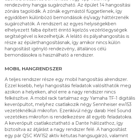
rendezvény hangja sugározható. Az épület 14 hangosítási
zónára tagolódik. A zónák egymástól függetlenek, így
egyidőben különböző bemondások és/vagy háttérzenék
sugározhatók. A rendszert az egyes helyiségekben
elhelyezett falba épített érintő kijelzős vezérlőegységek
segítségével is kezelhetjük. A lelátó és pályahangosítás is
része az épülethangosításnak, így amikor nincs külön
hangosítást igénylő rendezvény, általános célú
bemondásokra is használható a rendszer.
MOBIL HANGRENDSZER
A teljes rendszer része egy mobil hangosítási alrendszer.
Ezzel kisebb, helyi hangosítási feladatok valósíthatók meg
azokon a helyeken, ahol erre a nagy rendszer nincs
felkészítve. A mobil rack tartalmaz egy Yamaha TF-1 digitális
keverőpultot, melyhez csatlakozik négy Sennheiser ew153
vezetéknélküli mikrofon. Ezenkívül négy darab Heil Sound
vezetékes mikrofon is rendelkezésre áll egyéb feladatokra.
A keverőpult csatlakoztatható a Dante hálózathoz, így
biztosítva az átjárást a nagy rendszer felé. A hangosítást
egy pár QSC KW152 aktív kétutas hangsugárzó, valamint