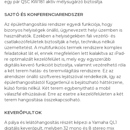
egy pár QSC KW181 aktív mélysugárzó biztosítja.
SAJTÓ ÉS KONFERENCIARENDSZER
Az épülethangosítási rendszer egyedi funkciója, hogy
bizonyos helyiségek önálló, úgynevezett helyi üzemben is
használhatók. Ezekben a helyiségekben fali vezérlő- és
csatlakozófelületek biztosítják a helyi, technikus nélküli
üzemeltetést. A multifunkciós termek rendszere komplex
feladatokat lát el, ennek megfelelően lett kialakítva az iPad-
re optimalizált kezelőfelület is, mely egy egyszerűbb
digitális keverő funkcióit biztosítja, valamint vezérelhető róla
a két terem hatás- és teremvilágítási rendszere. Ez az
alrendszer önálló szoftveres lejátszóval rendelkezik, így az
épülethangosítástól függetlenül is bejátszható háttérzene,
külső forrás nélkül. Két terem egybenyitható a mobil
válaszfal elhúzásával. Erre az esetre a kezelőfelületen a két
terem hangosítása összekapcsolható.
KEVERŐPULTOK
A pálya és lelátóhangosítás részét képezi a Yamaha QL1
digitális keverőpult, melyben 32 mono és 8 stereo mix