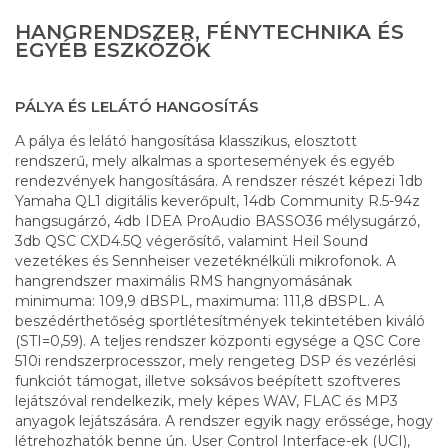
HANGRENDSZER, FÉNYTECHNIKA ÉS
EGYÉB ESZKÖZÖK
PÁLYA ÉS LELÁTÓ HANGOSÍTÁS
A pálya és lelátó hangosítása klasszikus, elosztott
rendszerű, mely alkalmas a sportesemények és egyéb
rendezvények hangosítására. A rendszer részét képezi 1db
Yamaha QL1 digitális keverőpult, 14db Community R.5-94z
hangsugárzó, 4db IDEA ProAudio BASSO36 mélysugárzó,
3db QSC CXD4.5Q végerősítő, valamint Heil Sound
vezetékes és Sennheiser vezetéknélküli mikrofonok. A
hangrendszer maximális RMS hangnyomásának
minimuma: 109,9 dBSPL, maximuma: 111,8 dBSPL. A
beszédérthetőség sportlétesítmények tekintetében kiváló
(STI=0,59). A teljes rendszer központi egysége a QSC Core
510i rendszerprocesszor, mely rengeteg DSP és vezérlési
funkciót támogat, illetve soksávos beépített szoftveres
lejátszóval rendelkezik, mely képes WAV, FLAC és MP3
anyagok lejátszására. A rendszer egyik nagy erőssége, hogy
létrehozhatók benne ún. User Control Interface-ek (UCI),