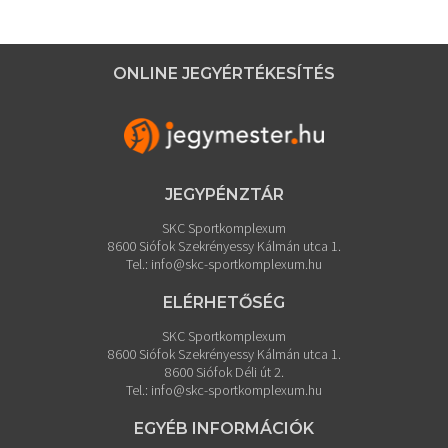
ONLINE JEGYÉRTÉKESÍTÉS
JEGYPÉNZTÁR
SKC Sportkomplexum
8600 Siófok Szekrényessy Kálmán utca 1.
Tel.:
info@skc-sportkomplexum.hu
ELÉRHETŐSÉG
SKC Sportkomplexum
8600 Siófok Szekrényessy Kálmán utca 1.
8600 Siófok Déli út 2.
Tel.:
info@skc-sportkomplexum.hu
EGYÉB INFORMÁCIÓK