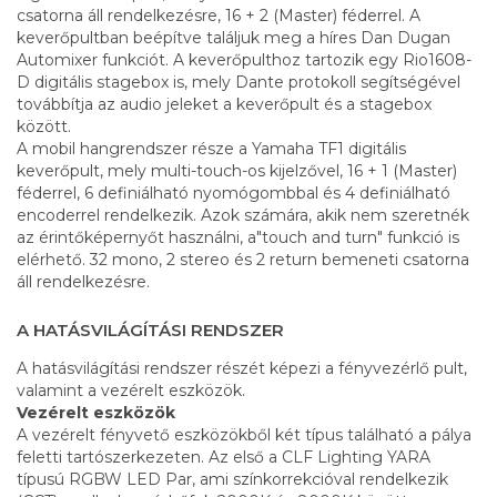
csatorna áll rendelkezésre, 16 + 2 (Master) féderrel. A
keverőpultban beépítve találjuk meg a híres Dan Dugan
Automixer funkciót. A keverőpulthoz tartozik egy Rio1608-
D digitális stagebox is, mely Dante protokoll segítségével
továbbítja az audio jeleket a keverőpult és a stagebox
között.
A mobil hangrendszer része a Yamaha TF1 digitális
keverőpult, mely multi-touch-os kijelzővel, 16 + 1 (Master)
féderrel, 6 definiálható nyomógombbal és 4 definiálható
encoderrel rendelkezik. Azok számára, akik nem szeretnék
az érintőképernyőt használni, a"touch and turn" funkció is
elérhető. 32 mono, 2 stereo és 2 return bemeneti csatorna
áll rendelkezésre.
A HATÁSVILÁGÍTÁSI RENDSZER
A hatásvilágítási rendszer részét képezi a fényvezérlő pult,
valamint a vezérelt eszközök.
Vezérelt eszközök
A vezérelt fényvető eszközökből két típus található a pálya
feletti tartószerkezeten. Az első a CLF Lighting YARA
típusú RGBW LED Par, ami színkorrekcióval rendelkezik