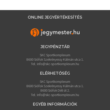
ONLINE JEGYÉRTÉKESÍTÉS
JEGYPÉNZTÁR
SKC Sportkomplexum
8600 Siófok Szekrényessy Kálmán utca 1.
Tel.:
info@skc-sportkomplexum.hu
ELÉRHETŐSÉG
SKC Sportkomplexum
8600 Siófok Szekrényessy Kálmán utca 1.
8600 Siófok Déli út 2.
Tel.:
info@skc-sportkomplexum.hu
EGYÉB INFORMÁCIÓK