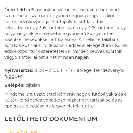
Örömteli hírről tudunk beszámolni a siófoki tömegsport
szerelmesei számára, ugyanis megnyitja kapuit a klub
kültéri edzőközpontja. A futópályán két fajta táv
teljesíthető, egy 345 méteres kis és egy 475 méteres nagy
kör, amelynek vonalvezetése gyönyörű környezetben,
kisebb emelkedőkkel lett kialakítva. A mellette található
kondiparkban akár funkcionális edzés is elvégezhető. Kültéri
edzőközpontunk szeretettel vár minden kedves sportolni
vágyó siófoki lakost a hét minden napján.
Nyitvatartás:
8:00 – 21:00 (H-P) Hétvége: Rendezvénytől
függően
Belépés:
díjtalan
Mindemellett tisztelettel kérnénk, hogy a futópályákra és a
kültéri kondiparkra vonatkozó házirendet tartsák be és az
éppen zajló edzésekre legyenek tekintettel.
LETÖLTHETŐ DOKUMENTUM
HÁZIREND