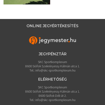
ONLINE JEGYÉRTÉKESÍTÉS
JEGYPÉNZTÁR
SKC Sportkomplexum
8600 Siófok Szekrényessy Kálmán utca 1.
Tel.:
info@skc-sportkomplexum.hu
ELÉRHETŐSÉG
SKC Sportkomplexum
8600 Siófok Szekrényessy Kálmán utca 1.
8600 Siófok Déli út 2.
Tel.:
info@skc-sportkomplexum.hu