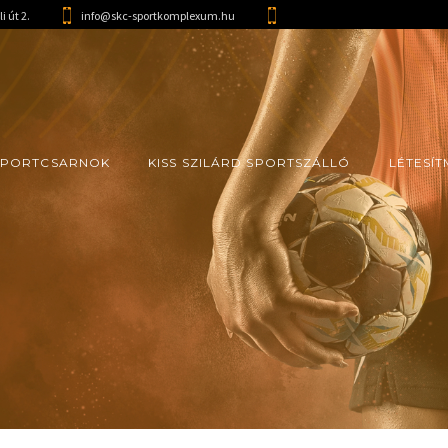
i út 2.
info@skc-sportkomplexum.hu
 SPORTCSARNOK
KISS SZILÁRD SPORTSZÁLLÓ
LÉTESÍ