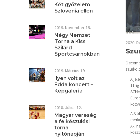
Két győzelem
Szlovénia ellen
2019. November 19.
Négy Nemzet
Torna a Kiss
2020. D
Szilárd
Szu
Sportcsarnokban
December
szurkol
2019. Március 19.
Ilyen volt az
A jel
Edda koncert –
11-ig
Képgaléria
SCHAE
Europ
közve
2018. Július 12.
A Sió
Magyar vereség
mérkő
a felkészülési
Aki n
torna
köszö
nyitónapján