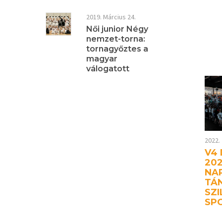
2019. Március 24.
Női junior Négy
nemzet-torna:
tornagyőztes a
magyar
válogatott
2022. 
V4
202
NA
TÁN
SZ
SP