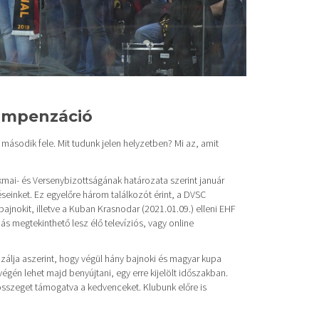
Kompenzáció
második fele. Mit tudunk jelen helyzetben? Mi az, amit
mai- és Versenybizottságának határozata szerint január
einket. Ez egyelőre három találkozót érint, a DVSC
ajnokit, illetve a Kuban Krasnodar (2021.01.09.) elleni EHF
megtekinthető lesz élő televíziós, vagy online
lja aszerint, hogy végül hány bajnoki és magyar kupa
égén lehet majd benyújtani, egy erre kijelölt időszakban.
 összeget támogatva a kedvenceket. Klubunk előre is