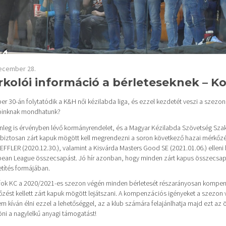
ecember 28.
rkolói információ a bérleteseknek – 
 30-án folytatódik a K&H női kézilabda liga, és ezzel kezdetét veszi a szezon 
óinknak mondhatunk?
enleg is érvényben lévő kormányrendelet, és a Magyar Kézilabda Szövetség Szak
 biztosan zárt kapuk mögött kell megrendezni a soron következő hazai mérkőzés
FFLER (2020.12.30.), valamint a Kisvárda Masters Good SE (2021.01.06.) elleni b
ean League összecsapást. Jó hír azonban, hogy minden zárt kapus összecsapás 
títés formájában.
fok KC a 2020/2021-es szezon végén minden bérletesét részarányosan kompenzá
zést kellett zárt kapuk mögött lejátszani. A kompenzációs igényeket a szezon v
em kíván élni ezzel a lehetőséggel, az a klub számára felajánlhatja majd ezt az
ni a nagylelkű anyagi támogatást!