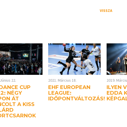
VISSZA
Június 22.
2021. Március 18.
2019. Márciu
 DANCE CUP
EHF EUROPEAN
ILYEN 
2: NÉGY
LEAGUE:
EDDA K
PON ÁT
IDŐPONTVÁLTOZÁS!
KÉPGA
COLT A KISS
ILÁRD
ORTCSARNOK