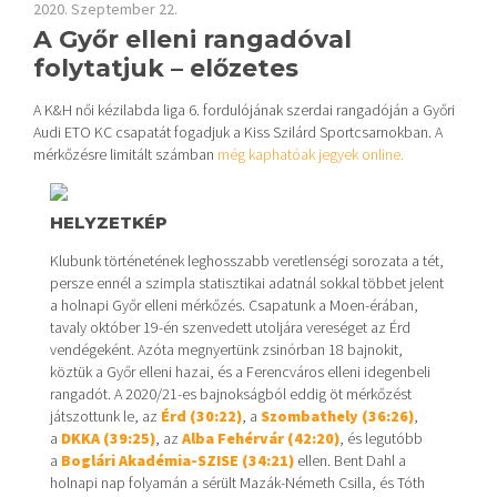
2020. Szeptember 22.
A Győr elleni rangadóval
folytatjuk – előzetes
A K&H női kézilabda liga 6. fordulójának szerdai rangadóján a Győri
Audi ETO KC csapatát fogadjuk a Kiss Szilárd Sportcsarnokban. A
mérkőzésre limitált számban
még kaphatóak jegyek online.
HELYZETKÉP
Klubunk történetének leghosszabb veretlenségi sorozata a tét,
persze ennél a szimpla statisztikai adatnál sokkal többet jelent
a holnapi Győr elleni mérkőzés. Csapatunk a Moen-érában,
tavaly október 19-én szenvedett utoljára vereséget az Érd
vendégeként. Azóta megnyertünk zsinórban 18 bajnokit,
köztük a Győr elleni hazai, és a Ferencváros elleni idegenbeli
rangadót. A 2020/21-es bajnokságból eddig öt mérkőzést
játszottunk le, az
Érd (30:22)
, a
Szombathely (36:26)
,
a
DKKA (39:25)
, az
Alba Fehérvár (42:20)
, és legutóbb
a
Boglári Akadémia-SZISE (34:21)
ellen. Bent Dahl a
holnapi nap folyamán a sérült Mazák-Németh Csilla, és Tóth