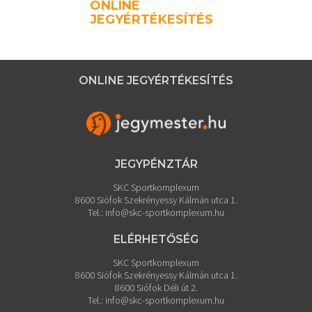
ONLINE
JEGYÉRTÉKESÍTÉS
ONLINE JEGYÉRTÉKESÍTÉS
JEGYPÉNZTÁR
SKC Sportkomplexum
8600 Siófok Szekrényessy Kálmán utca 1.
Tel.:
info@skc-sportkomplexum.hu
ELÉRHETŐSÉG
SKC Sportkomplexum
8600 Siófok Szekrényessy Kálmán utca 1.
8600 Siófok Déli út 2.
Tel.:
info@skc-sportkomplexum.hu