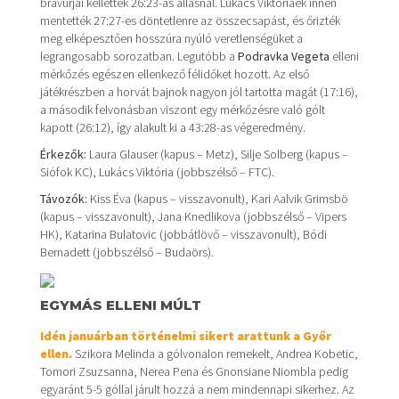
bravúrjai kellettek 26:23-as állásnál. Lukács Viktóriáék innen
mentették 27:27-es döntetlenre az összecsapást, és őrizték
meg elképesztően hosszúra nyúló veretlenségüket a
legrangosabb sorozatban. Legutóbb a
Podravka Vegeta
elleni
mérkőzés egészen ellenkező félidőket hozott. Az első
játékrészben a horvát bajnok nagyon jól tartotta magát (17:16),
a második felvonásban viszont egy mérkőzésre való gólt
kapott (26:12), így alakult ki a 43:28-as végeredmény.
Érkezők:
Laura Glauser (kapus – Metz), Silje Solberg (kapus –
Siófok KC), Lukács Viktória (jobbszélső – FTC).
Távozók:
Kiss Éva (kapus – visszavonult), Kari Aalvik Grimsbö
(kapus – visszavonult), Jana Knedlikova (jobbszélső – Vipers
HK), Katarina Bulatovic (jobbátlövő – visszavonult), Bódi
Bernadett (jobbszélső – Budaörs).
EGYMÁS ELLENI MÚLT
Idén januárban történelmi sikert arattunk a Győr
ellen.
Szikora Melinda a gólvonalon remekelt, Andrea Kobetic,
Tomori Zsuzsanna, Nerea Pena és Gnonsiane Niombla pedig
egyaránt 5-5 góllal járult hozzá a nem mindennapi sikerhez. Az