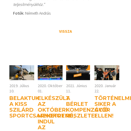
teljesítményükhöz.”
Fotók:
Németh András
VISSZA
2019. Július
2020. Október
2021. Június
2020. Január
10.
01.
11.
22.
BELAKTUK
ELKÉSZÜLT
A
TÖRTÉNELM
A KISS
AZ
BÉRLET
SIKER A
SZILÁRD
OKTÓBERI
KOMPENZÁCIÓ
GYŐR
SPORTCSARNOKOT
MENETREND,
RÉSZLETEI
ELLEN!
INDUL
AZ