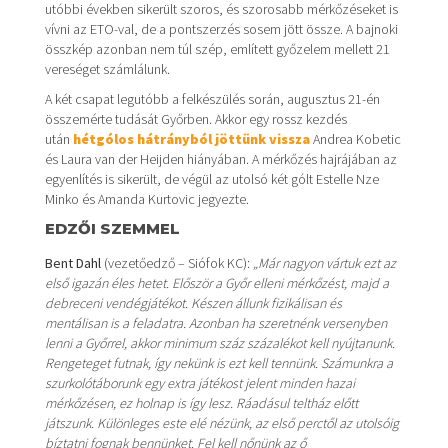
utóbbi években sikerült szoros, és szorosabb mérkőzéseket is
vívni az ETO-val, de a pontszerzés sosem jött össze. A bajnoki
összkép azonban nem túl szép, említett győzelem mellett 21
vereséget számlálunk.
A két csapat legutóbb a felkészülés során, augusztus 21-én
összemérte tudását Győrben. Akkor egy rossz kezdés
után
hétgólos hátrányból jöttünk vissza
Andrea Kobetic
és Laura van der Heijden hiányában. A mérkőzés hajrájában az
egyenlítés is sikerült, de végül az utolsó két gólt Estelle Nze
Minko és Amanda Kurtovic jegyezte.
EDZŐI SZEMMEL
Bent Dahl
(vezetőedző – Siófok KC):
„Már nagyon vártuk ezt az
első igazán éles hetet. Először a Győr elleni mérkőzést, majd a
debreceni vendégjátékot. Készen állunk fizikálisan és
mentálisan is a feladatra. Azonban ha szeretnénk versenyben
lenni a Győrrel, akkor minimum száz százalékot kell nyújtanunk.
Rengeteget futnak, így nekünk is ezt kell tennünk. Számunkra a
szurkolótáborunk egy extra játékost jelent minden hazai
mérkőzésen, ez holnap is így lesz. Ráadásul teltház előtt
játszunk. Különleges este elé nézünk, az első perctől az utolsóig
bíztatni fognak bennünket. Fel kell nőnünk az ő