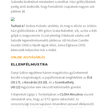
Gabriella kivételével mindenkire számíthat. Házi góllövőlistánk
pedig arról árulkodik, hogy formálódó csapatunk nagyon sok
pilléren áll.
Tudtad-e?
Andrea Kobetic utolérte, és meg is előzte az örökös
házi góllövőlistán a 389 gólos Szalai Babettet, sőt, azóta a 400.
gólját is megszerezte. Ezzel jelenleg ő klubunk valaha volt
hatodik legeredményesebb játékosa. Idő közben Camille
Aoustin (360) is lépett egyet előre, Asma Elghaoui (359)
kilencedik helyezése már a múlté.
ONLINE JEGYVÁSÁRLÁS
ELLENFÉLMUSTRA
Danyi Gábor együttese három magabiztos győzelemmel
kezdte a bajnokságot, a papírformának megfelelően az
Érd
(35:17)
, a
Kisvárda (33:20)
, és a
Szombathely
(43:22)
legyőzése sem okozott különösebb gondot.
A Bajnokok Ligája 1. fordulójában a
CSZKA Moszkva
viszont
rámutatott arra, hogy az ETO igenis sebezhető. Az
oroszországi összecsapáson Amandine Leynaud elképesztő