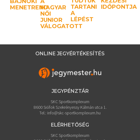
TUDTUK
KEZDÉSI
BAJNOKI
A
TARTANI
IDŐPONTJA
MENETREND
MAGYAR
A
NŐI
LÉPÉST
JUNIOR
VÁLOGATOTT
ONLINE JEGYÉRTÉKESÍTÉS
JEGYPÉNZTÁR
SKC Sportkomplexum
8600 Siófok Szekrényessy Kálmán utca 1.
Tel.:
info@skc-sportkomplexum.hu
ELÉRHETŐSÉG
SKC Sportkomplexum