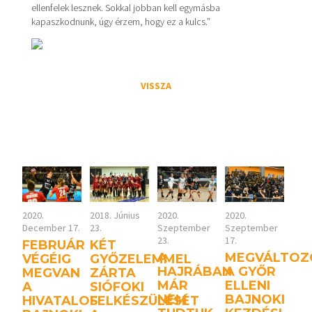
ellenfelek lesznek. Sokkal jobban kell egymásba
kapaszkodnunk, úgy érzem, hogy ez a kulcs.”
VISSZA
2020.
2018. Június
2020.
2020.
December 17.
23.
Szeptember
Szeptember
23.
17.
FEBRUÁR
KÉT
A
MEGVÁLTOZ
VÉGÉIG
GYŐZELEMMEL
HAJRÁBAN
A GYŐR
MEGVAN
ZÁRTA
MÁR
ELLENI
A
SIÓFOKI
NEM
BAJNOKI
HIVATALOS
FELKÉSZÜLÉSÉT