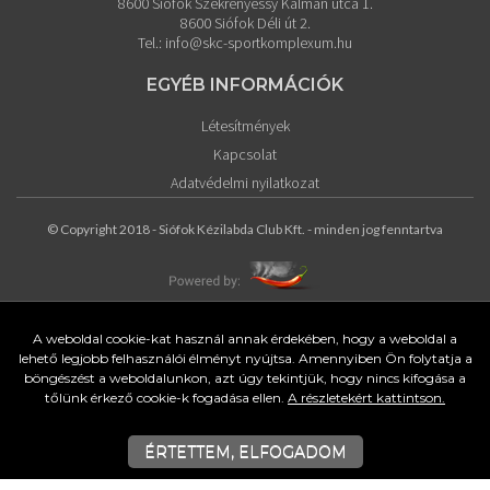
8600 Siófok Szekrényessy Kálmán utca 1.
8600 Siófok Déli út 2.
Tel.:
info@skc-sportkomplexum.hu
EGYÉB INFORMÁCIÓK
Létesítmények
Kapcsolat
Adatvédelmi nyilatkozat
© Copyright 2018 - Siófok Kézilabda Club Kft. - minden jog fenntartva
A weboldal cookie-kat használ annak érdekében, hogy a weboldal a
lehető legjobb felhasználói élményt nyújtsa. Amennyiben Ön folytatja a
böngészést a weboldalunkon, azt úgy tekintjük, hogy nincs kifogása a
tőlünk érkező cookie-k fogadása ellen.
A részletekért kattintson.
ÉRTETTEM, ELFOGADOM