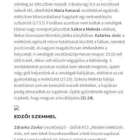
némileg az öltözőben maradt. A Braila egy 0:3-as kezdéssel
rukkolt elő, ellenfelünk
Maria Kanaval
vezérletével egalizált,
miközben kihasználatlanul hagytunk egy emberelőnyös
szituációt (17:17). Fordítani azonban nem tudtak a vendégek.
Ebben nagy szerepet játszottak
Szikora Melinda
védései,
illetve Gnonsiane Niombla játéka irányítóban.
Katarina Jezic
a
mérkőzés egészét nézve hatalmasat küzdött a falban, remekül
pozícionált, és nagyon magabiztosan értékesítette a
helyzeteit. A vendégek vezetőedzője Neven Hrupec 23:19-nél
időt is kért, ekkor volt először négygólos a különbség. A
lendületünket azonban ezúttal nem sikerült megtörni, újabb
négy gólt helyeztünk el a vendégek hálójában, eldöntve ezzel
gyakorlatilag a mérkőzést (27:19). Szikora Melinda hálója
tizenhárom percen keresztül maradt érintetlen, a hajrában
pedig elmaradtak az izgalmak. Újabb győzelmünk egyben azt
is jelenti, hogy megvan a továbbjutás
(31:24).
EDZŐI SZEMMEL
Zdravko Zovko
(vezetőedző – Siófok KC): „Minden mérkőzés
más, ezt sem lehet összehasonlítani a kinti összecsapással.
Ezúttal sem kezdtünk jól, könnyű gólokat engedtünk