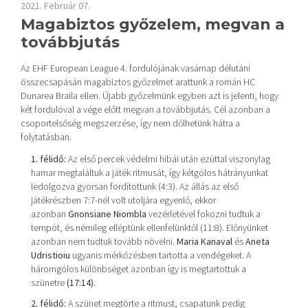
2021. Február 07.
Magabiztos győzelem, megvan a
továbbjutás
Az EHF European League 4. fordulójának vasárnap délutáni
összecsapásán magabiztos győzelmet arattunk a román HC
Dunarea Braila ellen. Újabb győzelmünk egyben azt is jelenti, hogy
két fordulóval a vége előtt megvan a továbbjutás. Cél azonban a
csoportelsőség megszerzése, így nem dőlhetünk hátra a
folytatásban.
1. félidő:
Az első percek védelmi hibái után ezúttal viszonylag
hamar megtaláltuk a játék ritmusát, így kétgólos hátrányunkat
ledolgozva gyorsan fordítottunk (4:3). Az állás az első
játékrészben 7:7-nél volt utoljára egyenlő, ekkor
azonban
Gnonsiane Niombla
vezérletével fokozni tudtuk a
tempót, és némileg elléptünk ellenfelünktől (11:8). Előnyünket
azonban nem tudtuk tovább növelni.
Maria Kanaval
és
Aneta
Udristioiu
ugyanis mérkőzésben tartotta a vendégeket. A
háromgólos különbséget azonban így is megtartottuk a
szünetre
(17:14).
2. félidő:
A szünet megtörte a ritmust, csapatunk pedig