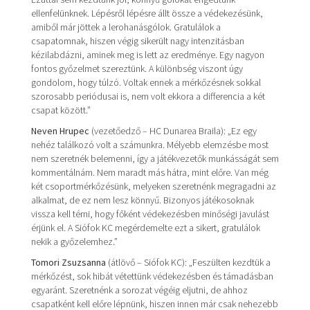
ellenfelünknek. Lépésről lépésre állt össze a védekezésünk,
amiből már jöttek a lerohanásgólok. Gratulálok a
csapatomnak, hiszen végig sikerült nagy intenzitásban
kézilabdázni, aminek meg is lett az eredménye. Egy nagyon
fontos győzelmet szereztünk. A különbség viszont úgy
gondolom, hogy túlzó. Voltak ennek a mérkőzésnek sokkal
szorosabb periódusai is, nem volt ekkora a differencia a két
csapat között.”
Neven Hrupec
(vezetőedző – HC Dunarea Braila): „Ez egy
nehéz találkozó volt a számunkra. Mélyebb elemzésbe most
nem szeretnék belemenni, így a játékvezetők munkásságát sem
kommentálnám. Nem maradt más hátra, mint előre. Van még
két csoportmérkőzésünk, melyeken szeretnénk megragadni az
alkalmat, de ez nem lesz könnyű. Bizonyos játékosoknak
vissza kell térni, hogy főként védekezésben minőségi javulást
érjünk el. A Siófok KC megérdemelte ezt a sikert, gratulálok
nekik a győzelemhez.”
Tomori Zsuzsanna
(átlövő – Siófok KC): „Feszülten kezdtük a
mérkőzést, sok hibát vétettünk védekezésben és támadásban
egyaránt. Szeretnénk a sorozat végéig eljutni, de ahhoz
csapatként kell előre lépnünk, hiszen innen már csak nehezebb